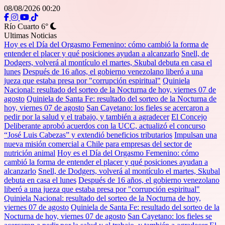
08/08/2026 00:20
Río Cuarto
6°
Ultimas Noticias
Hoy es el Día del Orgasmo Femenino: cómo cambió la forma de
entender el placer y qué posiciones ayudan a alcanzarlo
Snell, de
Dodgers, volverá al montículo el martes, Skubal debuta en casa el
lunes
Después de 16 años, el gobierno venezolano liberó a una
jueza que estaba presa por "corrupción espiritual"
Quiniela
Nacional: resultado del sorteo de la Nocturna de hoy, viernes 07 de
agosto
Quiniela de Santa Fe: resultado del sorteo de la Nocturna de
hoy, viernes 07 de agosto
San Cayetano: los fieles se acercaron a
pedir por la salud y el trabajo, y también a agradecer
El Concejo
Deliberante aprobó acuerdos con la UCC, actualizó el concurso
“José Luis Cabezas” y extendió beneficios tributarios
Impulsan una
nueva misión comercial a Chile para empresas del sector de
nutrición animal
Hoy es el Día del Orgasmo Femenino: cómo
cambió la forma de entender el placer y qué posiciones ayudan a
alcanzarlo
Snell, de Dodgers, volverá al montículo el martes, Skubal
debuta en casa el lunes
Después de 16 años, el gobierno venezolano
liberó a una jueza que estaba presa por "corrupción espiritual"
Quiniela Nacional: resultado del sorteo de la Nocturna de hoy,
viernes 07 de agosto
Quiniela de Santa Fe: resultado del sorteo de la
Nocturna de hoy, viernes 07 de agosto
San Cayetano: los fieles se