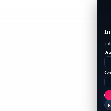
In
Ent
Usu
Con
R