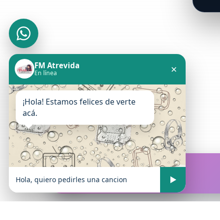
FM Atrevida
×
En línea
¡Hola! Estamos felices de verte
acá.
FM Atrevida
En vivo