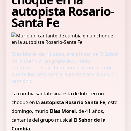
autopista Rosario-
Santa Fe
Elías Morel, de 41 años, era el líder de El Sabor
de la Cumbia, un grupo de cumbia
santafesino. La víctima conducía una combi
que se incrustó contra la parte trasera de un
camión c
La cumbia santafesina está de luto: en un
choque en la
autopista Rosario-Santa Fe
, este
domingo, murió
Elías Morel
, de 41 años,
cantante del grupo musical
El Sabor de la
Cumbia
.