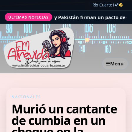
Río Cuarto
14°
Saudita, Turquía y Pakistán firman un pacto de defensa 
ULTIMAS NOTICIAS
Menu
NACIONALES
Murió un cantante
de cumbia en un
choque en la