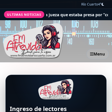
Río Cuarto
4°
enezolano liberó a una jueza que estaba presa por "corru
ULTIMAS NOTICIAS
Menu
Ingreso de lectores