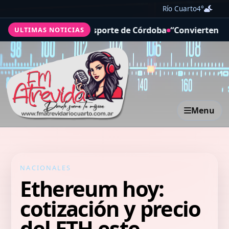
Río Cuarto
4°
l sistema de transporte de Córdoba
“Convierten el caos 
ULTIMAS NOTICIAS
Menu
NACIONALES
Ethereum hoy:
cotización y precio
del ETH este