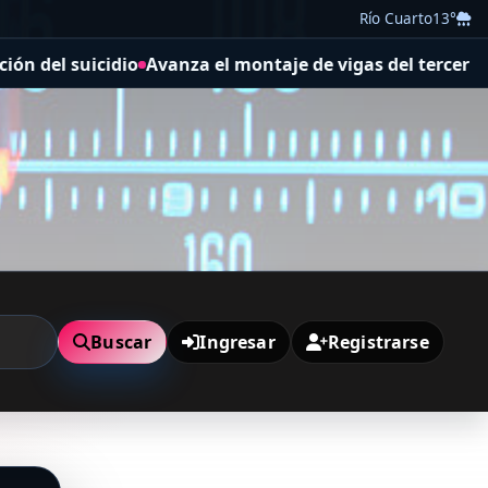
Río Cuarto
13°
l suicidio
Avanza el montaje de vigas del tercer puente d
Buscar
Ingresar
Registrarse