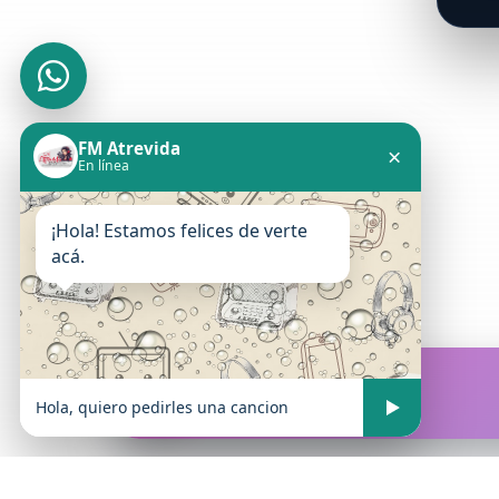
FM Atrevida
×
En línea
¡Hola! Estamos felices de verte
acá.
FM Atrevida
En vivo