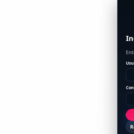
In
Ent
Usu
Con
R