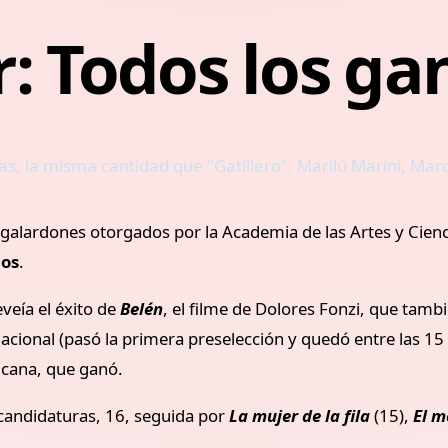
: Todos los g
las, la misma cantidad que "Gatillero". Marilú Marini, Mar
 galardones otorgados por la Academia de las Artes y Cien
ios
.
veía el éxito de
Belén
, el filme de Dolores Fonzi, que tamb
nacional (pasó la primera preselección y quedó entre las 15 
icana, que ganó.
candidaturas, 16, seguida por
La mujer de la fila
(15),
El m