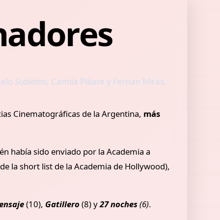
anadores
celo Subiotto, Camila Pláate y Fernán Mirás,
cias Cinematográficas de la Argentina,
más
ién había sido enviado por la Academia a
de la short list de la Academia de Hollywood),
ensaje
(10),
Gatillero
(8) y
27 noches
(6)
.