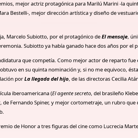
emios, mejor actriz protagónica para Marilú Marini -la quint
ra Bestelli-, mejor dirección artística y diseño de vestuar
eja, Marcelo Subiotto, por el protagónico de
El mensaje
, ún
 ceremonia. Subiotto ya había ganado hace dos años por el
candidatura que competía. Como mejor actor de reparto fu
o obtuvo en su quinta nominación y, si no me equivoco, ésta
elación por
La llegada del hijo
, de las directoras Cecilia Atá
ícula iberoamericana (
El agente secreto
, del brasileño Kleb
r
, de Fernando Spiner, y mejor cortometraje, un rubro que
b.
remio de Honor a tres figuras del cine como Lucrecia Martel,