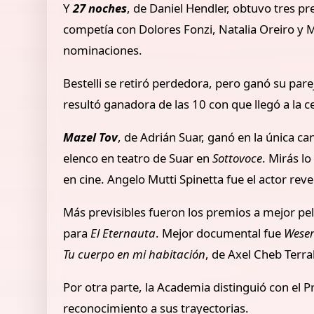
Y
27 noches
, de Daniel Hendler, obtuvo tres pr
competía con Dolores Fonzi, Natalia Oreiro y Ma
nominaciones.
Bestelli se retiró perdedora, pero ganó su par
resultó ganadora de las 10 con que llegó a la
Mazel Tov
, de Adrián Suar, ganó en la única 
elenco en teatro de Suar en
Sottovoce
. Mirás l
en cine. Angelo Mutti Spinetta fue el actor rev
Más previsibles fueron los premios a mejor pel
para
El Eternauta
. Mejor documental fue
Wese
Tu cuerpo en mi habitación
, de Axel Cheb Terra
Por otra parte, la Academia distinguió con el P
reconocimiento a sus trayectorias.