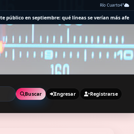
Río Cuarto
4°
qué líneas se verían más afectadas
Tragedia en una escu
Buscar
Ingresar
Registrarse