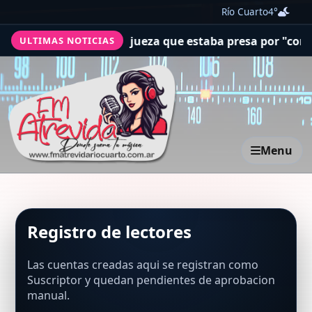
Río Cuarto
4°
nezolano liberó a una jueza que estaba presa por "corrup
ULTIMAS NOTICIAS
Menu
Registro de lectores
Las cuentas creadas aqui se registran como
Suscriptor y quedan pendientes de aprobacion
manual.